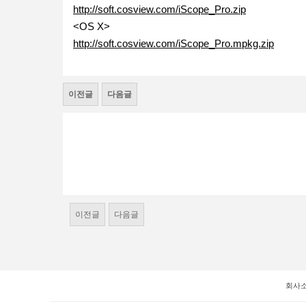
http://soft.cosview.com/iScope_Pro.zip
<OS X>
http://soft.cosview.com/iScope_Pro.mpkg.zip
이전글
다음글
이전글
다음글
회사