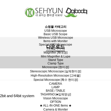
쇼핑몰 카테고리
USB Microscope
Basic USB Scope
Wireless USB Microscope
Items with Moniter
Special WIFI Microscope
다운로드
Base [거치대]
Magnifier [확대경]
Mini Magnifier & Lupe
Stand Type
Clamp Type
Microscope [현미경]
Stereoscopic Microscope [실체현미경]
High-Resolution Microscope [고배율]
Special Microscope [특수 현미경]
CAMERA
LAMP
BASE / TABLE
TAGARNO [♣입체영상]
it and 64bit system
Vision Microscope
OPTION
★ ALL-IN-ONE Items ★
Camera & Moniter