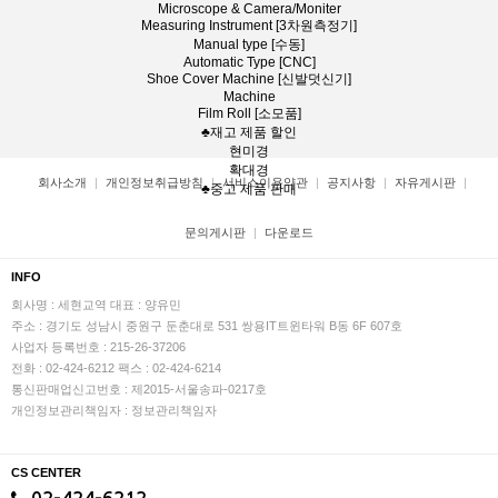
Microscope & Camera/Moniter
Measuring Instrument [3차원측정기]
Manual type [수동]
Automatic Type [CNC]
Shoe Cover Machine [신발덧신기]
Machine
Film Roll [소모품]
♣재고 제품 할인
현미경
확대경
회사소개
개인정보취급방침
서비스이용약관
공지사항
자유게시판
♣중고 제품 판매
문의게시판
다운로드
INFO
회사명 : 세현교역
대표 : 양유민
주소 : 경기도 성남시 중원구 둔춘대로 531 쌍용IT트윈타워 B동 6F 607호
사업자 등록번호 : 215-26-37206
전화 : 02-424-6212
팩스 : 02-424-6214
통신판매업신고번호 : 제2015-서울송파-0217호
개인정보관리책임자 : 정보관리책임자
CS CENTER