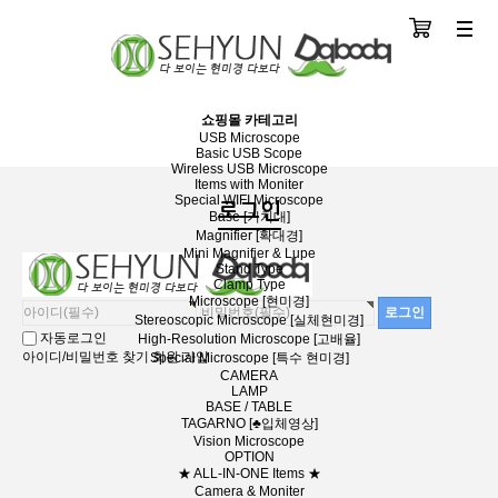
장바구니
분류
쇼핑몰 카테고리
USB Microscope
Basic USB Scope
Wireless USB Microscope
Items with Moniter
Special WIFI Microscope
로그인
Base [거치대]
Magnifier [확대경]
Mini Magnifier & Lupe
Stand Type
Clamp Type
Microscope [현미경]
Stereoscopic Microscope [실체현미경]
자동로그인
High-Resolution Microscope [고배율]
아이디/비밀번호 찾기
회원 가입
Special Microscope [특수 현미경]
CAMERA
LAMP
BASE / TABLE
TAGARNO [♣입체영상]
Vision Microscope
OPTION
★ ALL-IN-ONE Items ★
Camera & Moniter