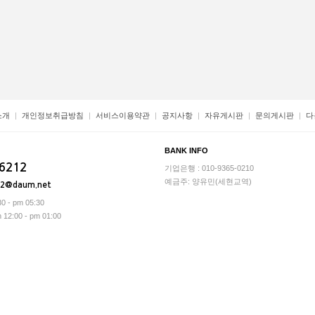
소개
개인정보취급방침
서비스이용약관
공지사항
자유게시판
문의게시판
다
BANK INFO
-6212
기업은행 : 010-9365-0210
예금주: 양유민(세현교역)
12@daum.net
0 - pm 05:30
2:00 - pm 01:00