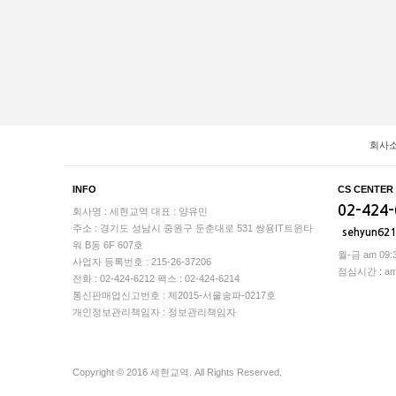
회사
INFO
CS CENTER
02-424
회사명 : 세현교역
대표 : 양유민
주소 : 경기도 성남시 중원구 둔춘대로 531 쌍용IT트윈타
sehyun62
워 B동 6F 607호
월-금 am 09:3
사업자 등록번호 : 215-26-37206
점심시간 : am 1
전화 : 02-424-6212
팩스 : 02-424-6214
통신판매업신고번호 : 제2015-서울송파-0217호
개인정보관리책임자 : 정보관리책임자
Copyright © 2016 세현교역. All Rights Reserved.