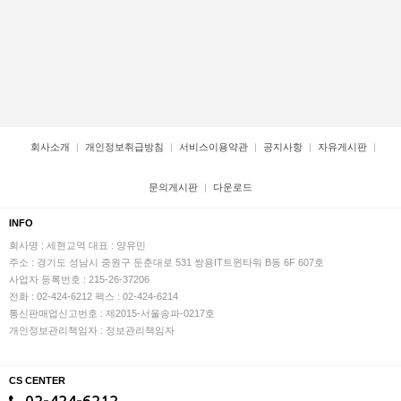
회사소개
개인정보취급방침
서비스이용약관
공지사항
자유게시판
문의게시판
다운로드
INFO
회사명 : 세현교역
대표 : 양유민
주소 : 경기도 성남시 중원구 둔춘대로 531 쌍용IT트윈타워 B동 6F 607호
사업자 등록번호 : 215-26-37206
전화 : 02-424-6212
팩스 : 02-424-6214
통신판매업신고번호 : 제2015-서울송파-0217호
개인정보관리책임자 : 정보관리책임자
CS CENTER