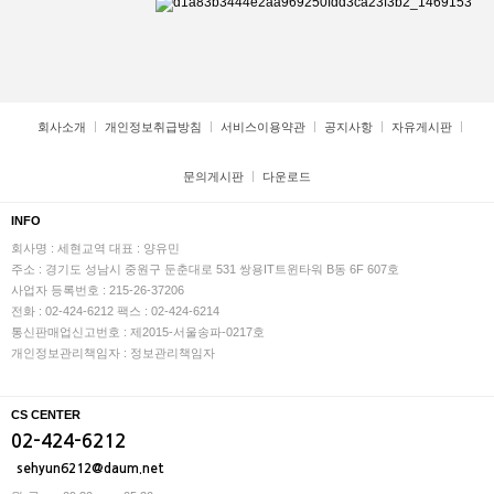
회사소개
개인정보취급방침
서비스이용약관
공지사항
자유게시판
문의게시판
다운로드
INFO
회사명 : 세현교역
대표 : 양유민
주소 : 경기도 성남시 중원구 둔춘대로 531 쌍용IT트윈타워 B동 6F 607호
사업자 등록번호 : 215-26-37206
전화 : 02-424-6212
팩스 : 02-424-6214
통신판매업신고번호 : 제2015-서울송파-0217호
개인정보관리책임자 : 정보관리책임자
CS CENTER
02-424-6212
sehyun6212@daum.net