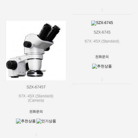
SZX-6745
67X -45X (Standard)
전화문의
SZX-6745T
67X -45X (Standard)
(Camera)
전화문의