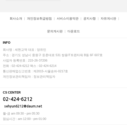
회사소개
개인정보취급방침
서비스이용약관
공지사항
자유게시판
문의게시판
다운로드
INFO
회사명 : 세현교역
대표 : 양유민
주소 : 경기도 성남시 중원구 둔춘대로 531 쌍용IT트윈타워 B동 6F 607호
사업자 등록번호 : 215-26-37206
전화 : 02-424-6212
팩스 : 02-424-6214
통신판매업신고번호 : 제2015-서울송파-0217호
개인정보관리책임자 : 정보관리책임자
CS CENTER
02-424-6212
sehyun6212@daum.net
월-금 am 09:30 - pm 05:30
점심시간 : am 12:00 - pm 01:00