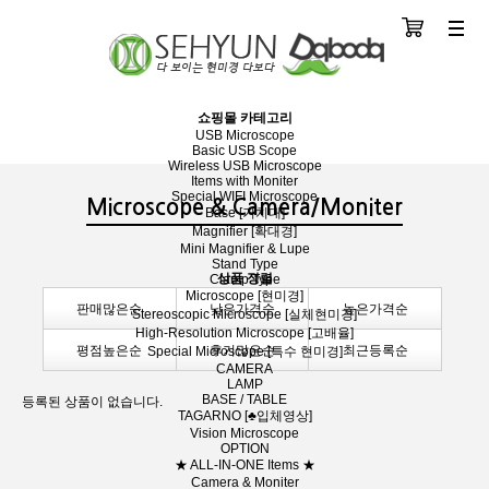
장바구니
분류
쇼핑몰 카테고리
USB Microscope
Basic USB Scope
Wireless USB Microscope
Items with Moniter
Special WIFI Microscope
Microscope & Camera/Moniter
Base [거치대]
Magnifier [확대경]
Mini Magnifier & Lupe
Stand Type
상품 정렬
Clamp Type
Microscope [현미경]
판매많은순
낮은가격순
높은가격순
Stereoscopic Microscope [실체현미경]
High-Resolution Microscope [고배율]
평점높은순
후기많은순
최근등록순
Special Microscope [특수 현미경]
CAMERA
LAMP
BASE / TABLE
등록된 상품이 없습니다.
TAGARNO [♣입체영상]
Vision Microscope
OPTION
★ ALL-IN-ONE Items ★
Camera & Moniter