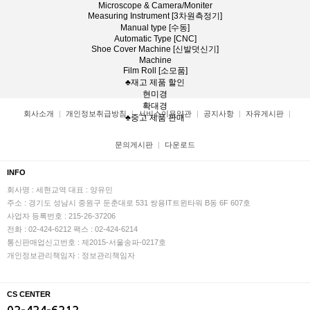
Microscope & Camera/Moniter
Measuring Instrument [3차원측정기]
Manual type [수동]
Automatic Type [CNC]
Shoe Cover Machine [신발덧신기]
Machine
Film Roll [소모품]
♣재고 제품 할인
현미경
확대경
회사소개
개인정보취급방침
서비스이용약관
공지사항
자유게시판
♣중고 제품 판매
문의게시판
다운로드
INFO
회사명 : 세현교역
대표 : 양유민
주소 : 경기도 성남시 중원구 둔춘대로 531 쌍용IT트윈타워 B동 6F 607호
사업자 등록번호 : 215-26-37206
전화 : 02-424-6212
팩스 : 02-424-6214
통신판매업신고번호 : 제2015-서울송파-0217호
개인정보관리책임자 : 정보관리책임자
CS CENTER