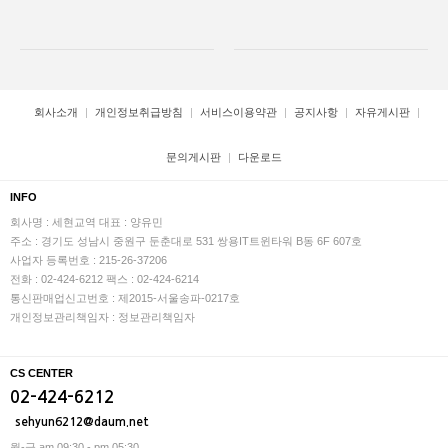
회사소개
개인정보취급방침
서비스이용약관
공지사항
자유게시판
문의게시판
다운로드
INFO
회사명 : 세현교역
대표 : 양유민
주소 : 경기도 성남시 중원구 둔춘대로 531 쌍용IT트윈타워 B동 6F 607호
사업자 등록번호 : 215-26-37206
전화 : 02-424-6212
팩스 : 02-424-6214
통신판매업신고번호 : 제2015-서울송파-0217호
개인정보관리책임자 : 정보관리책임자
CS CENTER
02-424-6212
sehyun6212@daum.net
월-금 am 09:30 - pm 05:30