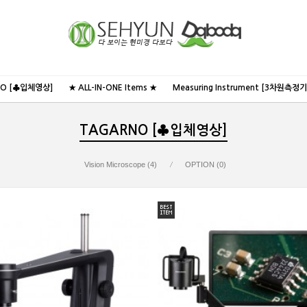
NO [♣입체영상]
★ ALL-IN-ONE Items ★
Measuring Instrument [3차원측정기
TAGARNO [♣입체영상]
Vision Microscope (4)
OPTION (0)