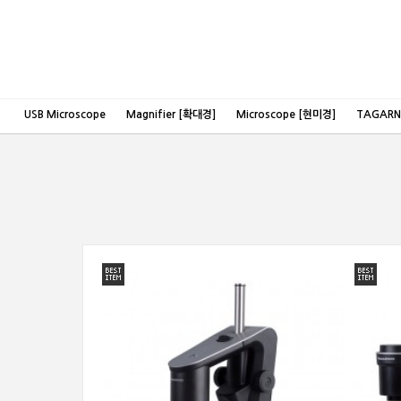
USB Microscope
Magnifier [확대경]
Microscope [현미경]
TAGAR