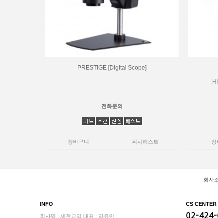
PRESTIGE [Digital Scope]
Hi
전화문의
장바구니
위시리스트
장
회사
INFO
CS CENTER
02-424
회사명 : 세현교역
대표 : 양유민